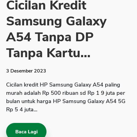
Cicilan Kredit
Sekuritas Saham
Samsung Galaxy
Bank Digital
Crypto
A54 Tanpa DP
Assets Crypto
Tanpa Kartu...
Exchange
Asuransi
3 Desember 2023
Asuransi Jiwa
Cicilan kredit HP Samsung Galaxy A54 paling
Asuransi Kesehatan
murah adalah Rp 500 ribuan sd Rp 1 9 juta per
Asuransi Syariah
bulan untuk harga HP Samsung Galaxy A54 5G
Rp 5 4 juta...
Baca Lagi