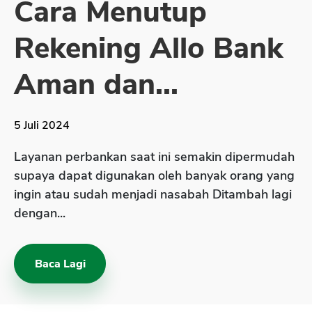
Cara Menutup
Sekuritas Saham
Rekening Allo Bank
Bank Digital
Crypto
Aman dan...
Assets Crypto
Exchange
5 Juli 2024
Asuransi
Layanan perbankan saat ini semakin dipermudah
Asuransi Jiwa
supaya dapat digunakan oleh banyak orang yang
ingin atau sudah menjadi nasabah Ditambah lagi
Asuransi Kesehatan
dengan...
Asuransi Syariah
Baca Lagi