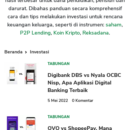
hasil terbesar untuk dana pendidikan, pensiun dan
darurat. Dibahas panduan secara komprehensif
cara dan tips melakukan investasi untuk rencana
keuangan keluarga, seperti di instrumen:
saham
,
P2P Lending
,
Koin Kripto
,
Reksadana
.
Beranda
Investasi
TABUNGAN
Digibank DBS vs Nyala OCBC
Nisp, Apa Aplikasi Digital
Banking Terbaik
5 Mei 2022
0
Komentar
TABUNGAN
OVO vs ShopeePay, Mana