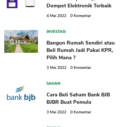
Dompet Elektronik Terbaik
4 Mei 2022
0
Komentar
INVESTASI
Bangun Rumah Sendiri atau
CANCEL
OK
Beli Rumah Jadi Pakai KPR,
Pilih Mana ?
3 Mei 2022
0
Komentar
SAHAM
Cara Beli Saham Bank BJB
BJBR Buat Pemula
3 Mei 2022
0
Komentar