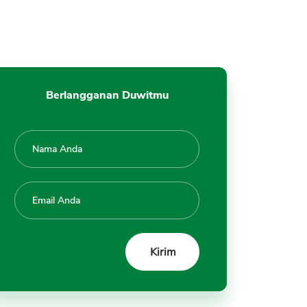
Cashout di TokoCrypto
11. Biaya dan Komisi Fee
Transaksi di TokoCrypto
12. Transfer Bitcoin BTC, Aset
Kripto
Berlangganan Duwitmu
13. Simpan Bitcoin, Kripto di
Wallet
14. Keamanan Transaksi di
TokoCrypto
15. Tool Analisa Trading Kripto
Bitcoin di TokoCrypto