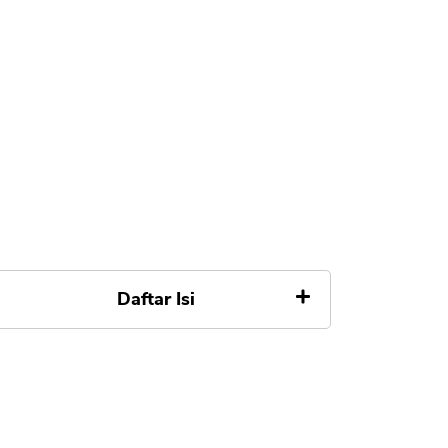
Daftar Isi
1. Login ke Aplikasi dan Situs
TokoCrypto
2. Buka Akun di TokoCrypto