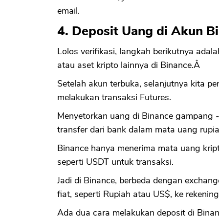
email.
4. Deposit Uang di Akun B
Lolos verifikasi, langkah berikutnya ada
atau aset kripto lainnya di Binance.Â
Setelah akun terbuka, selanjutnya kita p
melakukan transaksi Futures.
Menyetorkan uang di Binance gampang -
transfer dari bank dalam mata uang rupi
Binance hanya menerima mata uang kript
seperti USDT untuk transaksi.
Jadi di Binance, berbeda dengan exchange 
fiat, seperti Rupiah atau US$, ke rekening
Ada dua cara melakukan deposit di Binan