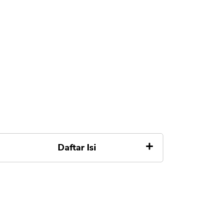
Daftar Isi
1. Login ke Aplikasi dan Situs
Binance
2. Buka Akun di Binance