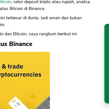
itcoin
, setor deposit kripto atau rupiah, analisa
o atas Bitcoin di Binance.
in terbesar di dunia. Jadi aman dan bukan
ni.
o dan Bitcoin, saya rangkum berikut ini:
tus Binance