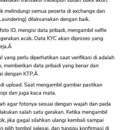
tuk melindungi semua peserta di exchange dan
aundering) dilaksanakan dengan baik.
foto ID, mengisi data pribadi, mengambil selfie
gerakan acak. Data KYC akan diproses yang
erja.Â
l yang perlu diperhatikan saat verifikasi di adalah
e, memberikan data pribadi yang benar dan
uai dengan KTP.Â
t di upload. Saat mengambil gambar pastikan
topi dan juga kaca mata.
ngah agar fotonya sesuai dengan wajah dan pada
elakukan salah satu gerakan. Ketika mengambil
ik, jika gagal silahkan ulangi kembali sampai
an pilih tombol selesai, dan tunggu konfirmasi di