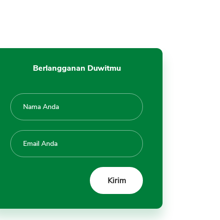
12. Simpan Bitcoin, Kripto di
Wallet
13. Keamanan Transaksi
14. Tool Analisa Trading Kripto
Bitcoin di Binance
Berlangganan Duwitmu