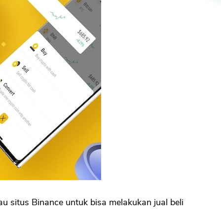
au situs Binance untuk bisa melakukan jual beli