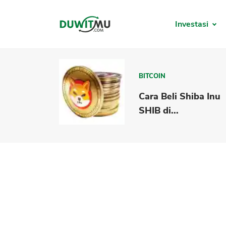
Investasi
BITCOIN
Cara Beli Shiba Inu
SHIB di...