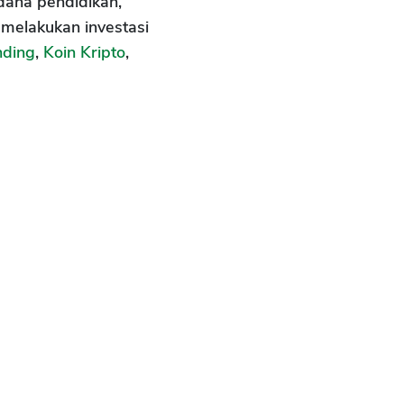
dana pendidikan,
 melakukan investasi
nding
,
Koin Kripto
,