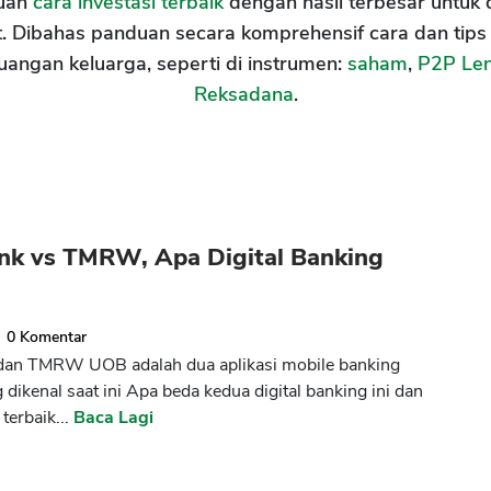
uan
cara investasi terbaik
dengan hasil terbesar untuk 
. Dibahas panduan secara komprehensif cara dan tips
uangan keluarga, seperti di instrumen:
saham
,
P2P Le
Reksadana
.
nk vs TMRW, Apa Digital Banking
0
Komentar
dan TMRW UOB adalah dua aplikasi mobile banking
 dikenal saat ini Apa beda kedua digital banking ini dan
terbaik...
Baca Lagi