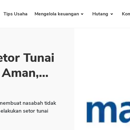
Tips Usaha
Mengelola keuangan
Hutang
Kom
tor Tunai
 Aman,...
 membuat nasabah tidak
elakukan setor tunai