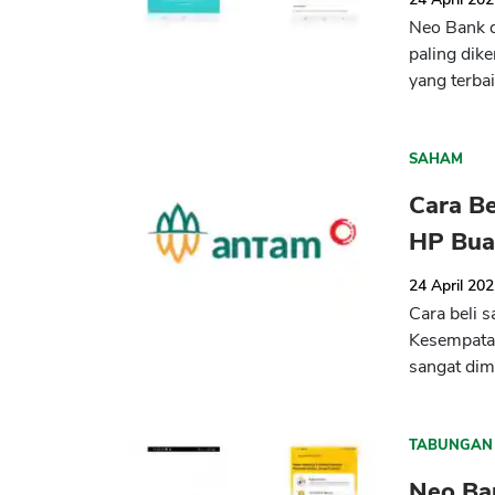
Neo Bank d
paling dike
yang terbai
SAHAM
Cara B
HP Bua
24 April 20
Cara beli 
Kesempatan
sangat dim
TABUNGAN
Neo Ban