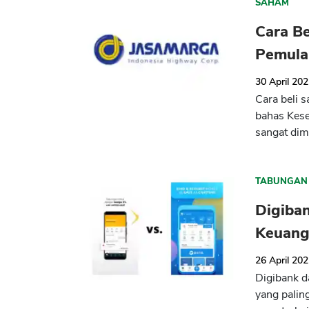
SAHAM
Cara B
Pemula
30 April 20
Cara beli 
bahas Kese
sangat dim
TABUNGAN
Digiban
Keuang
26 April 20
Digibank d
yang palin