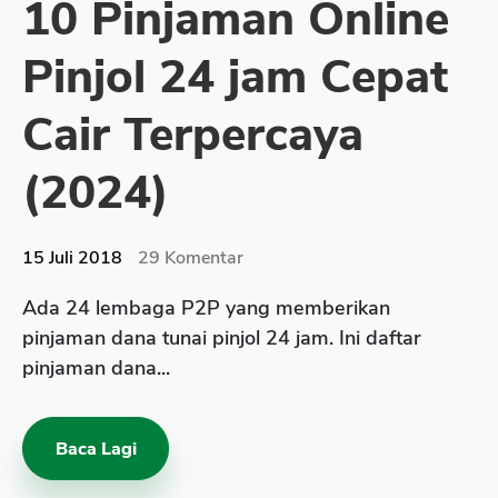
10 Pinjaman Online
Sekuritas Saham
Pinjol 24 jam Cepat
Bank Digital
Crypto
Cair Terpercaya
Assets Crypto
(2024)
Exchange
Asuransi
15 Juli 2018
29
Komentar
Asuransi Jiwa
Ada 24 lembaga P2P yang memberikan
Asuransi Kesehatan
pinjaman dana tunai pinjol 24 jam. Ini daftar
Asuransi Syariah
pinjaman dana...
Baca Lagi