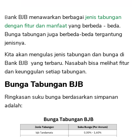
Suku Bunga
Manfaat Bjb tandamata Berjangka
Bank BJB menawarkan berbagai
jenis tabungan
7. Bjb tandamata Gold
dengan fitur dan manfaat
yang berbeda - beda.
Fitur Bjb tandamata Gold
Suku Bunga
Bunga tabungan juga berbeda-beda tergantung
Manfaat Bjb Tandamata Gold
jenisnya.
8. Bjb SiMuda
Kita akan mengulas jenis tabungan dan bunga di
Fitur Bjb SiMuda
Bank BJB yang terbaru. Nasabah bisa melihat fitur
Suku Bunga
Manfaat Bjb SiMuda
dan keunggulan setiap tabungan.
9. Bjb SiMuda investasiku
Bunga Tabungan BJB
Fitur Bjb SiMuda investasiku
Manfaat Bjb SiMuda investasiku
Ringkasan suku bunga berdasarkan simpanan
10. Tabungan SimPel PPP
adalah:
Fitur Tabungan SimPel PPP
Suku Bunga
Manfaat Tabungan SimPel PPP
11. Tabungan SimPel