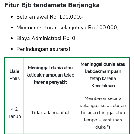
Fitur Bjb tandamata Berjangka
Setoran awal Rp. 100.000,-
Minimum setoran selanjutnya Rp 100.000,-
Biaya Administrasi Rp. 0,-
Perlindungan asuransi
Meninggal dunia atau
Meninggal dunia atau
Usia
ketidakmampuan
ketidakmampuan tetap
Polis
tetap karena
karena penyakit
Kecelakaan
Membayar secara
sekaligus sisa setoran
< 2
Tidak ada manfaat
bulanan hingga jatuh
Tahun
tempo + santunan
duka *)