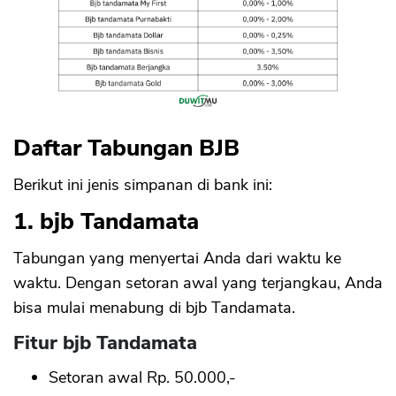
Fitur Tabungan SimPel
Suku Bunga
Manfaat Tabungan SimPel
12. Bjb Tabunganku
Fitur Bjb Tabunganku
Suku Bunga
Manfaat Bjb Tabunganku
Daftar Tabungan BJB
13. bjb Simpeda
Fitur bjb Simpeda
Berikut ini jenis simpanan di bank ini:
Suku bunga
Manfaat bjb Simpeda
1. bjb Tandamata
Kesimpulan
Tabungan yang menyertai Anda dari waktu ke
waktu. Dengan setoran awal yang terjangkau, Anda
bisa mulai menabung di bjb Tandamata.
Fitur bjb Tandamata
Setoran awal Rp. 50.000,-