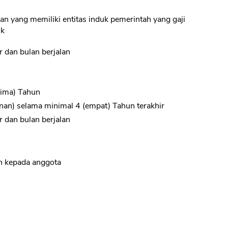
an yang memiliki entitas induk pemerintah yang gaji
CANCEL
OK
nk
ir dan bulan berjalan
lima) Tahun
an) selama minimal 4 (empat) Tahun terakhir
ir dan bulan berjalan
an kepada anggota