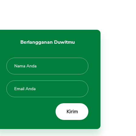
1. Cocok untuk Diversifikasi
2. Hati - Hati ETF Eksotis
3. Jangka Panjang
4. Cocok Pemula
5. Deposit Rendah
Berlangganan Duwitmu
Langkah Transaksi ETF
Kesimpulan