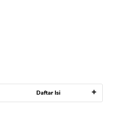
Daftar Isi
Apa itu ETF
ETF Index Fund vs Reksadana
a) Aktif vs Pasif