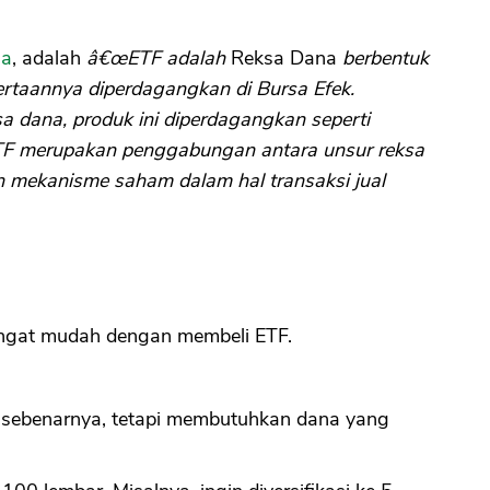
ia
, adalah
â€œETF adalah
Reksa Dana
berbentuk
CANCEL
OK
yertaannya diperdagangkan di Bursa Efek.
 dana, produk ini diperdagangkan seperti
TF merupakan penggabungan antara unsur reksa
 mekanisme saham dalam hal transaksi jual
ngat mudah dengan membeli ETF.
ri sebenarnya, tetapi membutuhkan dana yang