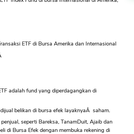
i ETF Index Fund di bursa Internasional di Amerika,
ansaksi ETF di Bursa Amerika dan Internasional
iÂ
ETF adalah fund yang diperdagangkan di
dijual belikan di bursa efek layaknyaÂ saham.
penjual, seperti Bareksa, TanamDuit, Ajaib dan
 beli di Bursa Efek dengan membuka rekening di