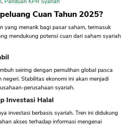
h
,
Panduan KPR Syariah
peluang Cuan Tahun 2025?
CANCEL
OK
un yang menarik bagi pasar saham, termasuk
ang mendukung potensi cuan dari saham syariah
bil
umbuh seiring dengan pemulihan global pasca
negeri. Stabilitas ekonomi ini akan menjadi
rusahaan-perusahaan syariah.
 Investasi Halal
 investasi berbasis syariah. Tren ini didukung
ahan akses terhadap informasi mengenai