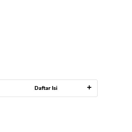
Daftar Isi
Kenapa Saham Syariah Bagus
untuk Jangka Panjang?
Apakah Saham Syariah