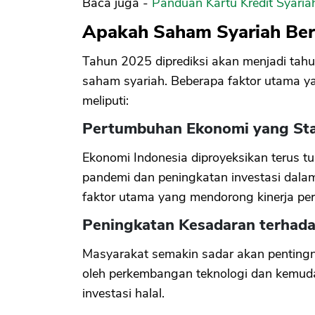
Baca juga -
Panduan Kartu Kredit Syaria
Apakah Saham Syariah Ber
Tahun 2025 diprediksi akan menjadi tah
saham syariah. Beberapa faktor utama y
meliputi:
Pertumbuhan Ekonomi yang Sta
Ekonomi Indonesia diproyeksikan terus t
pandemi dan peningkatan investasi dalam 
faktor utama yang mendorong kinerja pe
Peningkatan Kesadaran terhadap
Masyarakat semakin sadar akan pentingnya
oleh perkembangan teknologi dan kemud
investasi halal.