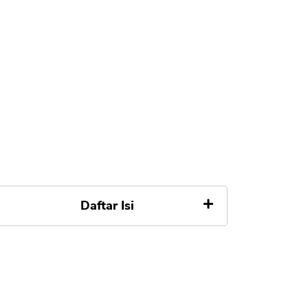
Daftar Isi
Apa itu Investasi Reksadana
Kesalahan dalam Investasi
Reksadana