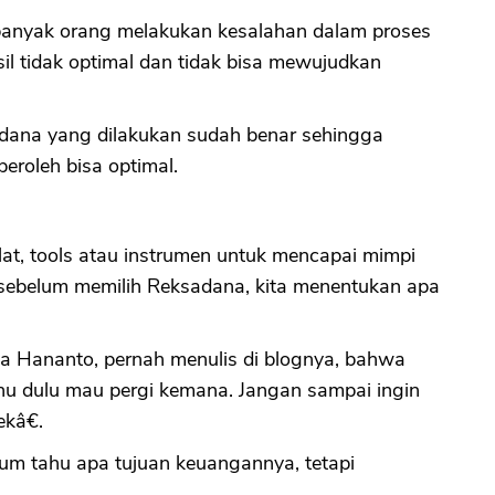
banyak orang melakukan kesalahan dalam proses
sil tidak optimal dan tidak bisa mewujudkan
CANCEL
OK
sadana yang dilakukan sudah benar sehingga
eroleh bisa optimal.
at, tools atau instrumen untuk mencapai mimpi
li sebelum memilih Reksadana, kita menentukan apa
na Hananto, pernah menulis di blognya, bahwa
tahu dulu mau pergi kemana. Jangan sampai ingin
kâ€.
um tahu apa tujuan keuangannya, tetapi