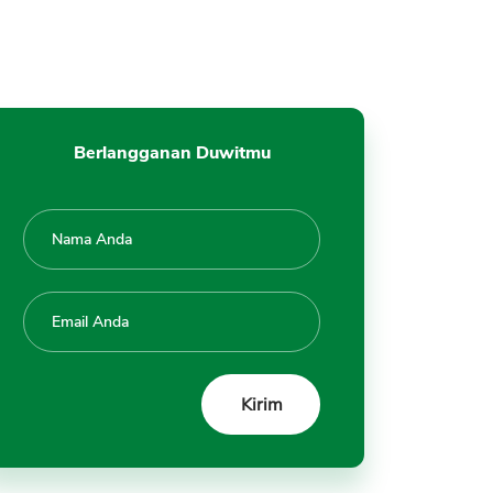
Reksadana Jangka Pendek
#10 Lupa Diversifikasi
Portfofolio Investasi
Tanya Jawab Kesalahan Investasi
Reksadana
Berlangganan Duwitmu
Kesimpulan