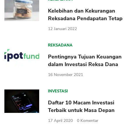
Sekuritas Saham
Kelebihan dan Kekurangan
Bank Digital
Reksadana Pendapatan Tetap
Crypto
12 Januari 2022
Assets Crypto
REKSADANA
Exchange
Pentingnya Tujuan Keuangan
Asuransi
dalam Investasi Reksa Dana
Asuransi Jiwa
16 November 2021
Asuransi Kesehatan
Asuransi Syariah
INVESTASI
Daftar 10 Macam Investasi
Terbaik untuk Masa Depan
17 April 2020
0
Komentar