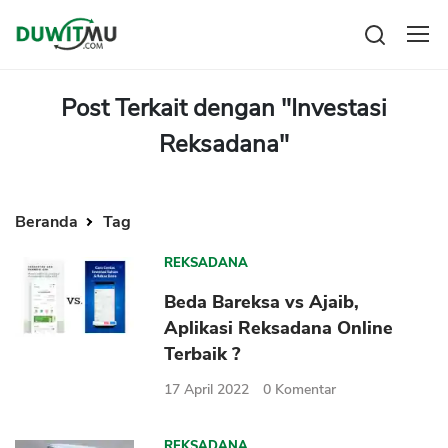
Tabungan
Reksadana
Post Terkait dengan "Investasi
Emas
Reksadana"
Pengeluaran
Saham
Asuransi
Kartu Kredit
Bitcoin
Rencana Keuangan
KPR
Investasi
Beranda
Tag
Pinjaman
Mengelola keuangan
KTA
REKSADANA
Kartu Kredit
Pinjaman Online
KTA
Beda Bareksa vs Ajaib,
Hutang
Aplikasi Reksadana Online
KPR
Terbaik ?
Kredit Usaha
17 April 2022
0
Komentar
Pinjaman Online
Broker Forex
REKSADANA