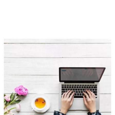
#5 Diversifikasi Investasi
Sekuritas Saham
Kesimpulan
Bank Digital
Crypto
Assets Crypto
Exchange
Asuransi
Asuransi Jiwa
Asuransi Kesehatan
Asuransi Syariah