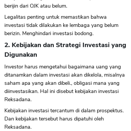
berijin dari OJK atau belum.
Legalitas penting untuk memastikan bahwa
investasi tidak dilakukan ke lembaga yang belum
berizin. Menghindari investasi bodong.
2. Kebijakan dan Strategi Investasi yang
Digunakan
Investor harus mengetahui bagaimana uang yang
ditanamkan dalam investasi akan dikelola, misalnya
saham apa yang akan dibeli., obligasi mana yang
diinvestasikan. Hal ini disebut kebijakan investasi
Reksadana.
Kebijakan investasi tercantum di dalam prospektus.
Dan kebijakan tersebut harus dipatuhi oleh
Reksadana.