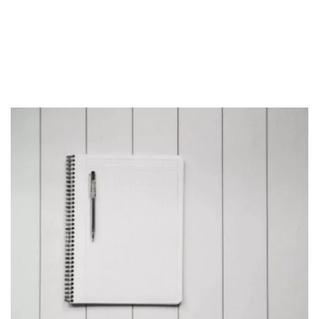
Investasi)
Sekuritas Saham
#4 Metode Penghitungan NAB Return
Reksadana
Bank Digital
#5 Biaya dan Tata Cara Jual Beli
Crypto
#6 Kinerja, Performa, Grafik Investasi
#7 Laporan Keuangan Reksa Dana
Assets Crypto
Manfaat Prospektus Buat Investor
Reksadana
Exchange
1. Mengetahui Legalitas
Asuransi
2. Kebijakan dan Strategi Investasi yang
Digunakan
Asuransi Jiwa
3. Profil dan Pengalaman Manajer Investasi
Cara Mendapatkan Prospektus Reksadana
Asuransi Kesehatan
Kesimpulan
Asuransi Syariah