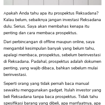
Apakah Anda tahu apa itu prospektus Reksadana?
Kalau belum, sebaiknya jangan investasi Reksadana
dulu. Serius. Saya akan membahas kenapa itu
penting dan cara membaca prospektus.
Dari perbincangan di offline maupun online, saya
mengambil kesimpulan banyak yang belum tahu,
apalagi membaca, prospektus, sebelum berinvestasi
di Reksadana. Padahal, prospektus adalah dokumen
penting, yang wajib dibaca, bahkan sebelum mulai
berinvestasi.
Seperti orang yang tidak pernah baca manual
sewaktu menggunakan gadget. Itulah investor yang
beli Reksadana tanpa baca prospektus. Tidak tahu
spesifikasi barang yang dibeli, apa manfaatnya, apa