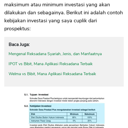
maksimum atau minimum investasi yang akan
dilakukan dan sebagainya. Berikut ini adalah contoh
kebijakan investasi yang saya cuplik dari
prospektus:
Baca Juga:
Mengenal Reksadana Syariah, Jenis, dan Manfaatnya
IPOT vs Bibit, Mana Aplikasi Reksadana Terbaik
Welma vs Bibit, Mana Aplikasi Reksadana Terbaik