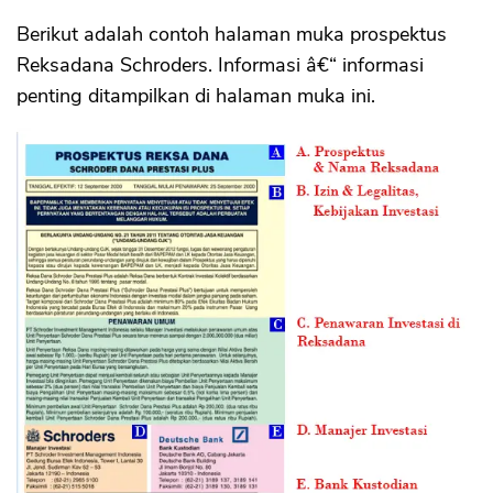
Berikut adalah contoh halaman muka prospektus
Reksadana Schroders. Informasi â€“ informasi
penting ditampilkan di halaman muka ini.