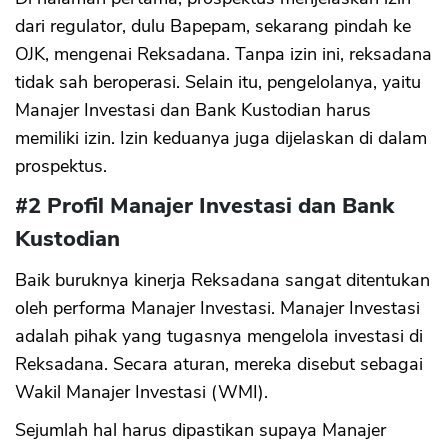
dari regulator, dulu Bapepam, sekarang pindah ke
OJK, mengenai Reksadana. Tanpa izin ini, reksadana
tidak sah beroperasi. Selain itu, pengelolanya, yaitu
Manajer Investasi dan Bank Kustodian harus
memiliki izin. Izin keduanya juga dijelaskan di dalam
prospektus.
#2 Profil Manajer Investasi dan Bank
Kustodian
Baik buruknya kinerja Reksadana sangat ditentukan
oleh performa Manajer Investasi. Manajer Investasi
adalah pihak yang tugasnya mengelola investasi di
Reksadana. Secara aturan, mereka disebut sebagai
Wakil Manajer Investasi (WMI).
Sejumlah hal harus dipastikan supaya Manajer