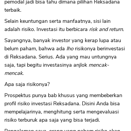
pemodal jadi bisa tahu dimana pilihan Reksadana
terbaik.
Selain keuntungan serta manfaatnya, sisi lain
adalah risiko. Investasi itu berbicara
risk and return
.
Sayangnya, banyak investor yang kerap lupa atau
belum paham, bahwa ada
lho
risikonya berinvestasi
di Reksadana. Serius. Ada yang mau untungnya
saja, tapi begitu investasinya anjlok
mencak-
mencak
.
Apa saja risikonya?
Prospektus punya bab khusus yang membeberkan
profil risiko investasi Reksadana. Disini Anda bisa
mempelajarinya, menghitung serta mengevaluasi
risiko terburuk apa saja yang bisa terjadi.