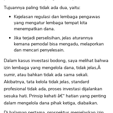
Tujuannya paling tidak ada dua, yaitu:
Kejelasan regulasi dan lembaga pengawas
yang mengatur lembaga tempat kita
menempatkan dana.
Jika terjadi perselisihan, jelas aturannya
kemana pemodal bisa mengadu, melaporkan
dan mencari penyelesain.
Dalam kasus investasi bodong, saya melihat bahwa
izin lembaga yang mengelola dana, tidak jelas,Â
sumir, atau bahkan tidak ada sama sekali.
Akibatnya, tata kelola tidak jelas, standard
profesional tidak ada, proses investasi dijalankan
sesuka hati. Prinsip kehati â€“ hatian yang penting
dalam mengelola dana pihak ketiga, diabaikan.
Di halaman pertama, prospektus menjelaskan izin