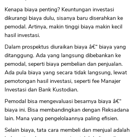
Kenapa biaya penting? Keuntungan investasi
dikurangi biaya dulu, sisanya baru diserahkan ke
pemodal. Artinya, makin tinggi biaya makin kecil
hasil investasi.
Dalam prospektus diuraikan biaya â€“ biaya yang
ditanggung. Ada yang langsung dibebankan ke
pemodal, seperti biaya pembelian dan penjualan.
Ada pula biaya yang secara tidak langsung, lewat
pemotongan hasil investasi, seperti fee Manajer
Investasi dan Bank Kustodian.
Pemodal bisa mengevaluasi besarnya biaya â€“
biaya ini. Bisa membandingkan dengan Reksadana
lain. Mana yang pengelolaannya paling efisien.
Selain biaya, tata cara membeli dan menjual adalah