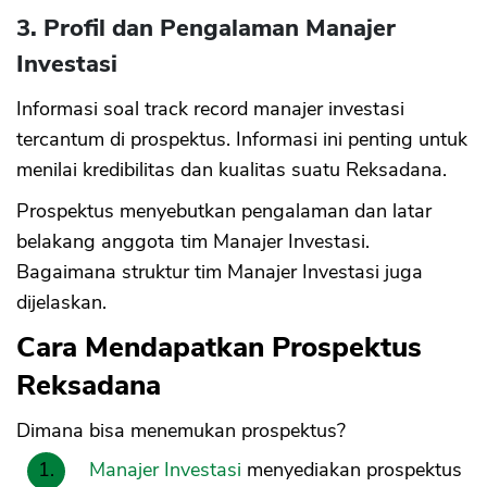
3. Profil dan Pengalaman Manajer
Investasi
Informasi soal track record manajer investasi
tercantum di prospektus. Informasi ini penting untuk
menilai kredibilitas dan kualitas suatu Reksadana.
Prospektus menyebutkan pengalaman dan latar
belakang anggota tim Manajer Investasi.
Bagaimana struktur tim Manajer Investasi juga
dijelaskan.
Cara Mendapatkan Prospektus
Reksadana
Dimana bisa menemukan prospektus?
Manajer Investasi
menyediakan prospektus