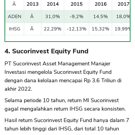
Â
2013
2014
2015
2016
2017
ADEN
Â
31,0%
-9,2%
14,5%
18,0%
IHSG
Â
22,29%
-12,13%
15,32%
19,99%
4. Sucorinvest Equity Fund
PT Sucorinvest Asset Management Manajer
Investasi mengelola Sucorinvest Equity Fund
dengan dana kelolaan mencapai Rp 3.6 Triliun di
akhir 2022.
Selama periode 10 tahun, return MI Sucorinvest
gagal mengalahkan return IHSG secara konsisten.
Hasil return Sucorinvest Equity Fund hanya dalam 7
tahun lebih tinggi dari IHSG, dari total 10 tahun