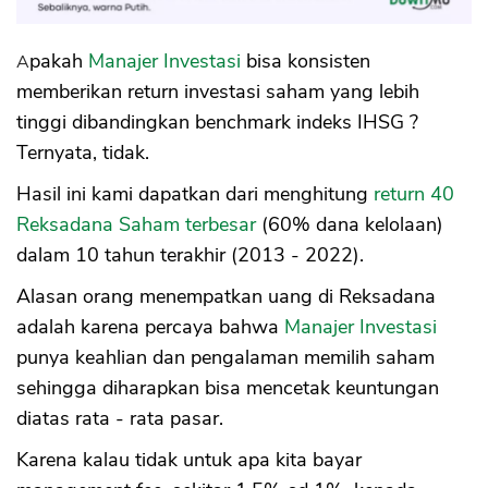
Sekuritas Saham
Bank Digital
Apakah
Manajer Investasi
bisa konsisten
memberikan return investasi saham yang lebih
Crypto
tinggi dibandingkan benchmark indeks IHSG ?
Assets Crypto
Ternyata, tidak.
Exchange
Hasil ini kami dapatkan dari menghitung
return 40
Asuransi
Reksadana Saham terbesar
(60% dana kelolaan)
dalam 10 tahun terakhir (2013 - 2022).
Asuransi Jiwa
Alasan orang menempatkan uang di Reksadana
Asuransi Kesehatan
adalah karena percaya bahwa
Manajer Investasi
Asuransi Syariah
punya keahlian dan pengalaman memilih saham
sehingga diharapkan bisa mencetak keuntungan
diatas rata - rata pasar.
Karena kalau tidak untuk apa kita bayar