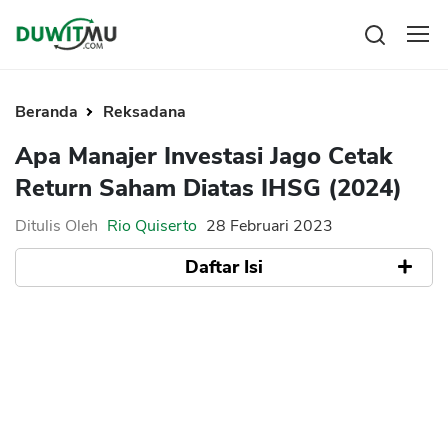
Tabungan
Reksadana
Beranda
Reksadana
Emas
Apa Manajer Investasi Jago Cetak
Saham
Return Saham Diatas IHSG (2024)
Bitcoin
Ditulis Oleh
Rio Quiserto
28 Februari 2023
Daftar Isi
Pengeluaran
Asuransi
Rencana Keuangan