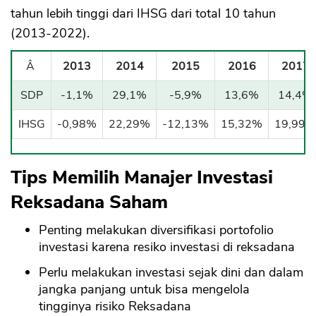
tahun lebih tinggi dari IHSG dari total 10 tahun
(2013-2022).
Â
2013
2014
2015
2016
2017
SDP
-1,1%
29,1%
-5,9%
13,6%
14,4%
IHSG
-0,98%
22,29%
-12,13%
15,32%
19,99%
Tips Memilih Manajer Investasi
Reksadana Saham
Penting melakukan diversifikasi portofolio
investasi karena resiko investasi di reksadana
Perlu melakukan investasi sejak dini dan dalam
jangka panjang untuk bisa mengelola
tingginya risiko Reksadana