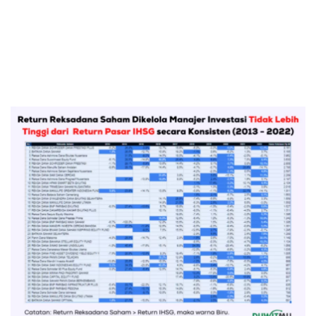
Kartu Kredit
KPR
KTA
Pinjaman Online
Pinjaman
Kartu Kredit
KTA
KPR
Kredit Usaha
Pinjaman Online
Broker Forex