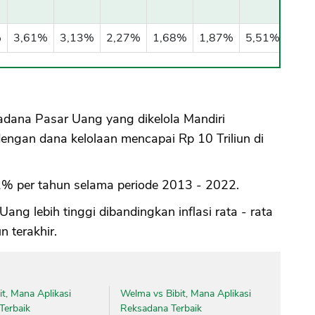
%
3,61%
3,13%
2,27%
1,68%
1,87%
5,51%
adana Pasar Uang yang dikelola Mandiri
dengan dana kelolaan mencapai Rp 10 Triliun di
81% per tahun selama periode 2013 - 2022.
ang lebih tinggi dibandingkan inflasi rata - rata
 terakhir.
it, Mana Aplikasi
Welma vs Bibit, Mana Aplikasi
Terbaik
Reksadana Terbaik