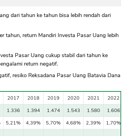
ang dari tahun ke tahun bisa lebih rendah dari
 tahun, return Mandiri Investa Pasar Uang lebih
esta Pasar Uang cukup stabil dari tahun ke
engalami return negatif.
egatif, resiko Reksadana Pasar Uang Batavia Dana
2017
2018
2019
2020
2021
2022
1.336
1.394
1.474
1.543
1.580
1.606
%
5,21%
4,39%
5,70%
4,68%
2,39%
1,70%