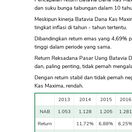
dan suku bunga tabungan dalam 10 tahun
Meskipun kinerja Batavia Dana Kas Maxima
tingkat inflasi di tahun - tahun tertentu.
Dibandingkan return emas yang 4,69% pe
tinggi dalam periode yang sama.
Return Reksadana Pasar Uang Batavia Da
dan, paling penting, tidak pernah mengala
Dengan return stabil dan tidak pernah n
Kas Maxima, rendah.
2013
2014
2015
2016
NAB
1.053
1.128
1.205
1.281
Return
11,72%
6,88%
6,25