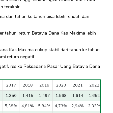
 terakhir.
CANCEL
OK
 dari tahun ke tahun bisa lebih rendah dari
r tahun, return Batavia Dana Kas Maxima lebih
na Kas Maxima cukup stabil dari tahun ke tahun
mi return negatif.
egatif, resiko Reksadana Pasar Uang Batavia Dana
2017
2018
2019
2020
2021
2022
1.350
1.415
1.497
1.568
1.614
1.652
%
5,38%
4,81%
5,84%
4,73%
2,94%
2,33%