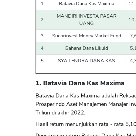
1
Batavia Dana Kas Maxima
11,
MANDIRI INVESTA PASAR
2
10,
UANG
3
Sucorinvest Money Market Fund
7,
4
Bahana Dana Likuid
5,
5
SYAILENDRA DANA KAS
4,
1. Batavia Dana Kas Maxima
Batavia Dana Kas Maxima adalah Reksad
Prosperindo Aset Manajemen Manajer Inv
Triliun di akhir 2022.
Hasil return menunjukkan rata - rata 5,
Pencapaian return Batavia Dana Kas Maxim