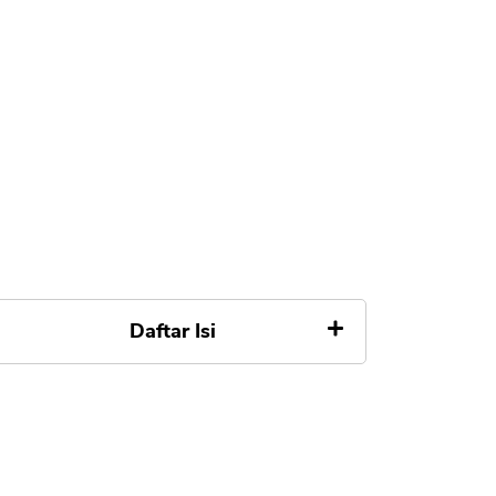
Daftar Isi
Daftar Reksadana Pasar Uang
Terbesar
1. Batavia Dana Kas Maxima