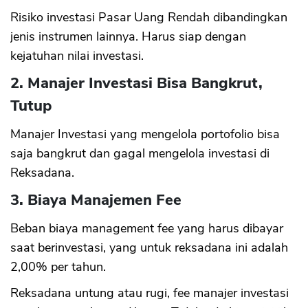
Risiko investasi Pasar Uang Rendah dibandingkan
jenis instrumen lainnya. Harus siap dengan
kejatuhan nilai investasi.
2. Manajer Investasi Bisa Bangkrut,
Tutup
Manajer Investasi yang mengelola portofolio bisa
saja bangkrut dan gagal mengelola investasi di
Reksadana.
3. Biaya Manajemen Fee
Beban biaya management fee yang harus dibayar
saat berinvestasi, yang untuk reksadana ini adalah
2,00% per tahun.
Reksadana untung atau rugi, fee manajer investasi