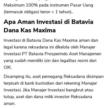
Maksimum 100% pada instrumen Pasar Uang
(termasuk obligasi tenor < 1 tahun)..
Apa Aman Investasi di Batavia
Dana Kas Maxima
Investasi di Batavia Dana Kas Maxima aman dan
legal karena reksadana ini dikelola oleh Manajer
Investasi PT Batavia Prosperindo Aset Manajemen
yang sudah memiliki izin dan legalitas resmi dari
OJK.
Disamping itu, aset pemegang Reksadana disimpan
terpisah di bank kustodian dari rekening Manajer
Investasi. Jika Manajer Investasi bangkrut atau
tutup, aset dan dana milik investor Reksadana
aman.