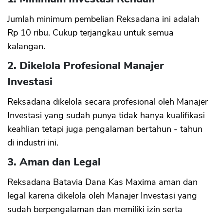
Jumlah minimum pembelian Reksadana ini adalah
Rp 10 ribu. Cukup terjangkau untuk semua
kalangan.
2. Dikelola Profesional Manajer
Investasi
Reksadana dikelola secara profesional oleh Manajer
Investasi yang sudah punya tidak hanya kualifikasi
keahlian tetapi juga pengalaman bertahun - tahun
di industri ini.
3. Aman dan Legal
Reksadana Batavia Dana Kas Maxima aman dan
legal karena dikelola oleh Manajer Investasi yang
sudah berpengalaman dan memiliki izin serta