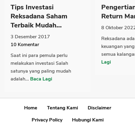
Tips Investasi
Pengertia
Reksadana Saham
Return Man
Terbaik Mudah...
8 Oktober 202
3 Desember 2017
Reksadana ada
10
Komentar
keuangan yang p
semua kalangan
Saat ini para pemula perlu
Lagi
melakukan investasi Salah
satunya yang paling mudah
adalah...
Baca Lagi
Home
Tentang Kami
Disclaimer
Privacy Policy
Hubungi Kami