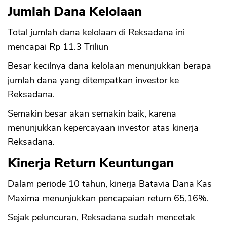
Jumlah Dana Kelolaan
Total jumlah dana kelolaan di Reksadana ini
mencapai Rp 11.3 Triliun
Besar kecilnya dana kelolaan menunjukkan berapa
jumlah dana yang ditempatkan investor ke
Reksadana.
Semakin besar akan semakin baik, karena
menunjukkan kepercayaan investor atas kinerja
Reksadana.
Kinerja Return Keuntungan
Dalam periode 10 tahun, kinerja Batavia Dana Kas
Maxima menunjukkan pencapaian return 65,16%.
Sejak peluncuran, Reksadana sudah mencetak