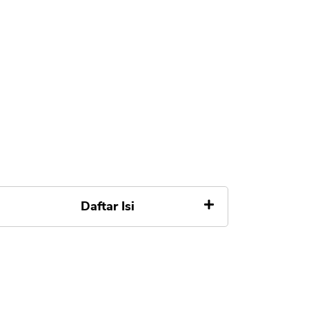
Daftar Isi
1. Investing.com
2. Tradingview
3. RTI Business