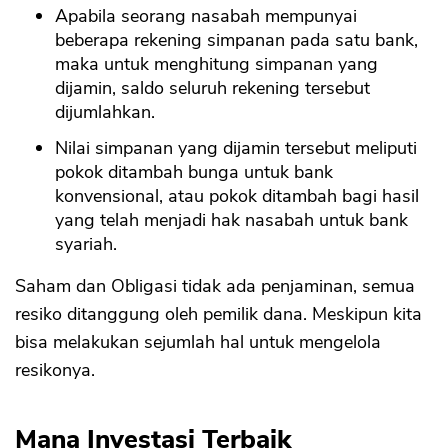
Apabila seorang nasabah mempunyai
beberapa rekening simpanan pada satu bank,
maka untuk menghitung simpanan yang
dijamin, saldo seluruh rekening tersebut
dijumlahkan.
Nilai simpanan yang dijamin tersebut meliputi
pokok ditambah bunga untuk bank
konvensional, atau pokok ditambah bagi hasil
yang telah menjadi hak nasabah untuk bank
syariah.
Saham dan Obligasi tidak ada penjaminan, semua
resiko ditanggung oleh pemilik dana. Meskipun kita
bisa melakukan sejumlah hal untuk mengelola
resikonya.
Mana Investasi Terbaik