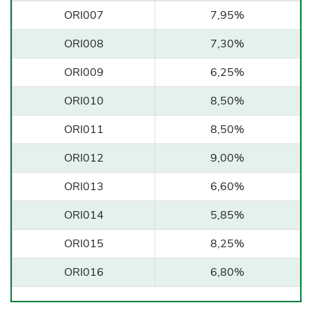
ORI007
7,95%
ORI008
7,30%
ORI009
6,25%
ORI010
8,50%
ORI011
8,50%
ORI012
9,00%
ORI013
6,60%
ORI014
5,85%
ORI015
8,25%
ORI016
6,80%