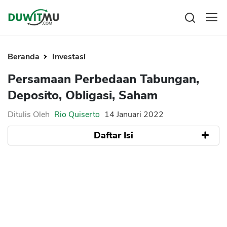
Tabungan
Reksadana
Beranda
Investasi
Emas
Pengeluaran
Persamaan Perbedaan Tabungan,
Saham
Asuransi
Deposito, Obligasi, Saham
Kartu Kredit
Bitcoin
Rencana Keuangan
KPR
Investasi
Ditulis Oleh
Rio Quiserto
14 Januari 2022
Pinjaman
Mengelola keuangan
KTA
Daftar Isi
Kartu Kredit
Pinjaman Online
KTA
Hutang
Tabungan
KPR
Deposito
Kredit Usaha
Obligasi
Pinjaman Online
Saham
Persamaan Tabungan, Deposito, Obligasi,
Broker Forex
Saham