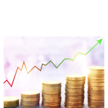
Sekuritas Saham
Perbedaan Tabungan, Deposito, Obligasi,
Saham
Bank Digital
A. Return Investasi
Crypto
B. Resiko Investasi
C. Likuiditas
Assets Crypto
D. Jaminan
Exchange
Mana Investasi Terbaik
Kesimpulan
Asuransi
Asuransi Jiwa
Asuransi Kesehatan
Asuransi Syariah