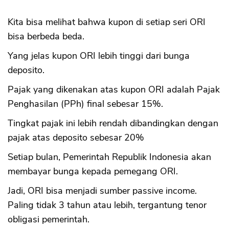
Kita bisa melihat bahwa kupon di setiap seri ORI
bisa berbeda beda.
Yang jelas kupon ORI lebih tinggi dari bunga
deposito.
Pajak yang dikenakan atas kupon ORI adalah Pajak
Penghasilan (PPh) final sebesar 15%.
Tingkat pajak ini lebih rendah dibandingkan dengan
pajak atas deposito sebesar 20%
Setiap bulan, Pemerintah Republik Indonesia akan
membayar bunga kepada pemegang ORI.
Jadi, ORI bisa menjadi sumber passive income.
Paling tidak 3 tahun atau lebih, tergantung tenor
obligasi pemerintah.