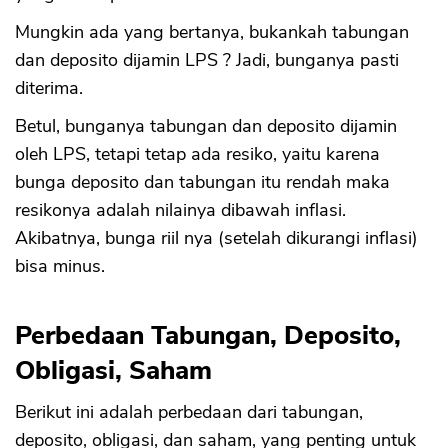
Mungkin ada yang bertanya, bukankah tabungan
dan deposito dijamin LPS ? Jadi, bunganya pasti
diterima.
Betul, bunganya tabungan dan deposito dijamin
oleh LPS, tetapi tetap ada resiko, yaitu karena
bunga deposito dan tabungan itu rendah maka
resikonya adalah nilainya dibawah inflasi.
Akibatnya, bunga riil nya (setelah dikurangi inflasi)
bisa minus.
Perbedaan Tabungan, Deposito,
Obligasi, Saham
Berikut ini adalah perbedaan dari tabungan,
deposito, obligasi, dan saham, yang penting untuk