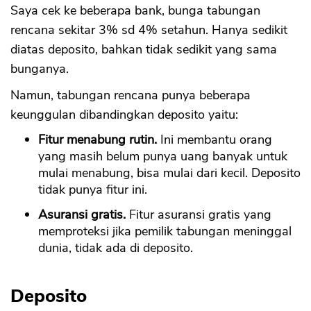
Saya cek ke beberapa bank, bunga tabungan
rencana sekitar 3% sd 4% setahun. Hanya sedikit
diatas deposito, bahkan tidak sedikit yang sama
bunganya.
Namun, tabungan rencana punya beberapa
keunggulan dibandingkan deposito yaitu:
Fitur menabung rutin.
Ini membantu orang
yang masih belum punya uang banyak untuk
mulai menabung, bisa mulai dari kecil. Deposito
tidak punya fitur ini.
Asuransi gratis.
Fitur asuransi gratis yang
memproteksi jika pemilik tabungan meninggal
dunia, tidak ada di deposito.
Deposito