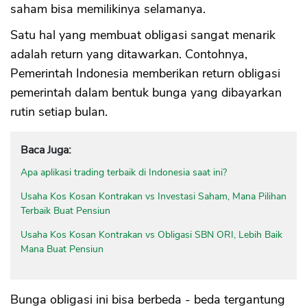
saham bisa memilikinya selamanya.
Satu hal yang membuat obligasi sangat menarik
adalah return yang ditawarkan. Contohnya,
Pemerintah Indonesia memberikan return obligasi
pemerintah dalam bentuk bunga yang dibayarkan
rutin setiap bulan.
Baca Juga:
Apa aplikasi trading terbaik di Indonesia saat ini?
Usaha Kos Kosan Kontrakan vs Investasi Saham, Mana Pilihan
Terbaik Buat Pensiun
Usaha Kos Kosan Kontrakan vs Obligasi SBN ORI, Lebih Baik
Mana Buat Pensiun
Bunga obligasi ini bisa berbeda - beda tergantung