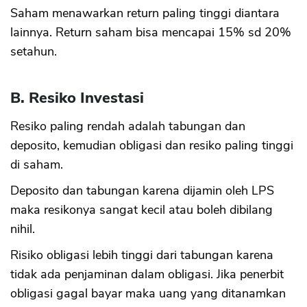
Saham menawarkan return paling tinggi diantara
lainnya. Return saham bisa mencapai 15% sd 20%
setahun.
B. Resiko Investasi
Resiko paling rendah adalah tabungan dan
deposito, kemudian obligasi dan resiko paling tinggi
di saham.
Deposito dan tabungan karena dijamin oleh LPS
maka resikonya sangat kecil atau boleh dibilang
nihil.
Risiko obligasi lebih tinggi dari tabungan karena
tidak ada penjaminan dalam obligasi. Jika penerbit
obligasi gagal bayar maka uang yang ditanamkan