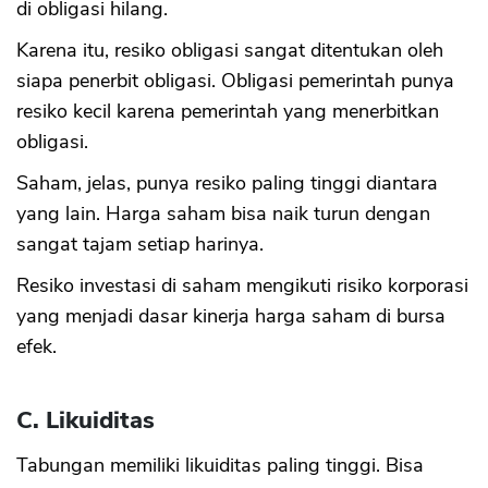
di obligasi hilang.
Karena itu, resiko obligasi sangat ditentukan oleh
siapa penerbit obligasi. Obligasi pemerintah punya
resiko kecil karena pemerintah yang menerbitkan
obligasi.
Saham, jelas, punya resiko paling tinggi diantara
yang lain. Harga saham bisa naik turun dengan
sangat tajam setiap harinya.
Resiko investasi di saham mengikuti risiko korporasi
yang menjadi dasar kinerja harga saham di bursa
efek.
C. Likuiditas
Tabungan memiliki likuiditas paling tinggi. Bisa