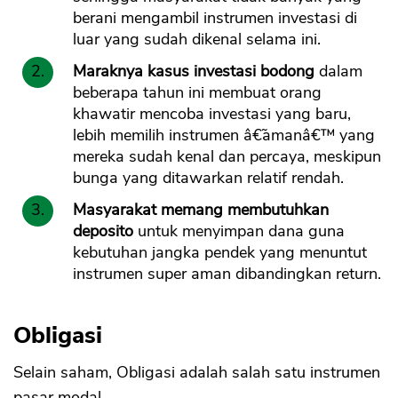
berani mengambil instrumen investasi di
luar yang sudah dikenal selama ini.
Maraknya kasus investasi bodong
dalam
beberapa tahun ini membuat orang
khawatir mencoba investasi yang baru,
lebih memilih instrumen â€˜amanâ€™ yang
mereka sudah kenal dan percaya, meskipun
bunga yang ditawarkan relatif rendah.
Masyarakat memang membutuhkan
deposito
untuk menyimpan dana guna
kebutuhan jangka pendek yang menuntut
instrumen super aman dibandingkan return.
Obligasi
Selain saham, Obligasi adalah salah satu instrumen
pasar modal.