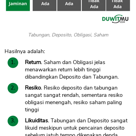
Tabungan, Deposito, Obligasi, Saham
Hasilnya adalah:
Return
. Saham dan Obligasi jelas
menawarkan return lebih tinggi
dibandingkan Deposito dan Tabungan.
Resiko
. Resiko deposito dan tabungan
sangat sangat rendah, sementara resiko
obligasi menengah, resiko saham paling
tinggi
Likuiditas
. Tabungan dan Deposito sangat
likuid meskipun untuk pencairan deposito
sebelum jatuh tempo dikenakan denda,