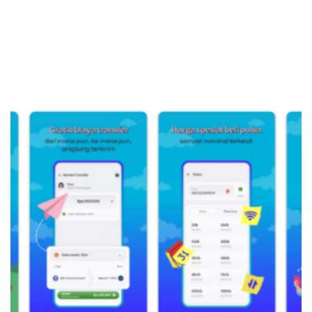
3. Penutupan Gopay dengan bantuan CS
melalui call center
Sekuritas Saham
Bank Digital
Crypto
Assets Crypto
Exchange
Asuransi
Asuransi Jiwa
Asuransi Kesehatan
Asuransi Syariah