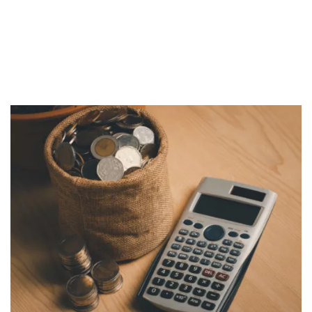
Sekuritas Saham
Bank Digital
Crypto
Assets Crypto
Exchange
Asuransi
Asuransi Jiwa
Asuransi Kesehatan
Asuransi Syariah