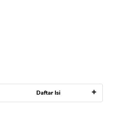
Daftar Isi
Daftar Bunga Pinjaman Online
Terbaru
1. Investree P2P Lending