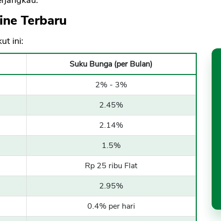
ine Terbaru
t ini:
Suku Bunga (per Bulan)
2% - 3%
2.45%
2.14%
1.5%
Rp 25 ribu Flat
2.95%
0.4% per hari