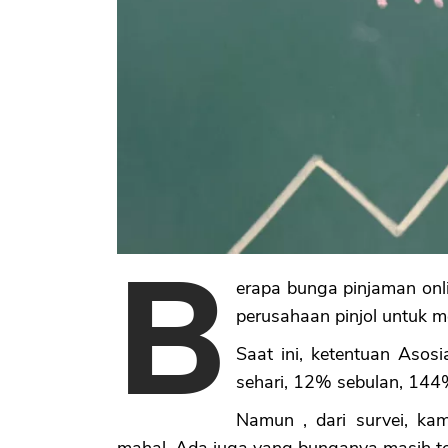
B
erapa bunga pinjaman onl
perusahaan pinjol untuk me
Saat ini, ketentuan Asos
sehari, 12% sebulan, 144
Namun , dari survei, k
mahal. Ada juga yang bunganya masih te