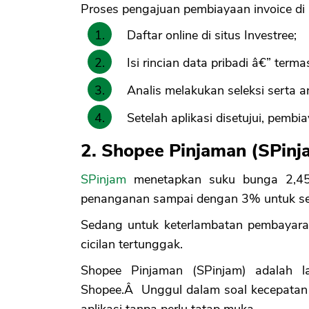
Proses pengajuan pembiayaan invoice di 
Daftar online di situs Investree;
Isi rincian data pribadi â€” ter
Analis melakukan seleksi serta a
Setelah aplikasi disetujui, pembi
2. Shopee Pinjaman (SPinj
SPinjam
menetapkan suku bunga 2,45
penanganan sampai dengan 3% untuk se
Sedang untuk keterlambatan pembayara
cicilan tertunggak.
Shopee Pinjaman (SPinjam) adalah la
Shopee.Â Unggul dalam soal kecepatan
aplikasi tanpa perlu tatap muka.