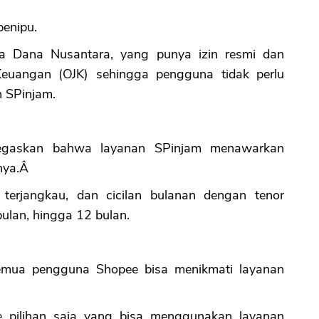
penipu.
ra Dana Nusantara, yang punya izin resmi dan
Keuangan (OJK) sehingga pengguna tidak perlu
n SPinjam.
negaskan bahwa layanan SPinjam menawarkan
nya.Â
terjangkau, dan cicilan bulanan dengan tenor
 bulan, hingga 12 bulan.
semua pengguna Shopee bisa menikmati layanan
e pilihan saja yang bisa menggunakan layanan