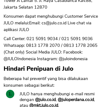
Tower A Lantai 5. Jl. Raya Casablanca Kav.88,
Jakarta Selatan 12870
Konsumen dapat menghubungi Customer Service
JULO melalui:Email:
cs@julo.co.id
Live chat via
aplikasi JULO
Call Center: 021 5091 9034 / 021 5091 9036
Whatsapp: 0813 1778 2070 / 0813 1778 2065
(Chat only) Social Media JULO: Facebook:
@JULOIndonesia Instagram: @juloindonesia
Hindari Penipuan di Julo
Beberapa hal preventif yang bisa dilakukaan
konsumen sebagai berikut:
JULO hanya menghubungi e-mail resmi
dengan
@julo.co.id
,
@juloperdana.co.id
,
atau
@mkt.julo.co.id
.