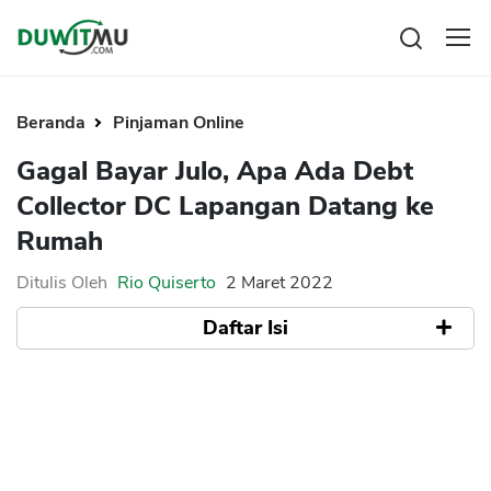
Tabungan
Reksadana
Beranda
Pinjaman Online
Emas
Pengeluaran
Gagal Bayar Julo, Apa Ada Debt
Saham
Asuransi
Collector DC Lapangan Datang ke
Kartu Kredit
Bitcoin
Rencana Keuangan
Rumah
KPR
Investasi
Pinjaman
Mengelola keuangan
KTA
Ditulis Oleh
Rio Quiserto
2 Maret 2022
Kartu Kredit
Pinjaman Online
Daftar Isi
KTA
Hutang
KPR
Cara Melakukan Collection Galbay di Julo
Kredit Usaha
1. Collection Gagal Bayar Pinjol Julo
Pinjaman Online
2. Penyampaian Informasi Cara Bayar
3. Peringatan Warning Letter
Broker Forex