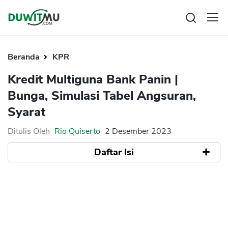
Tabungan
Reksadana
Beranda
KPR
Emas
Pengeluaran
Kredit Multiguna Bank Panin |
Saham
Asuransi
Bunga, Simulasi Tabel Angsuran,
Kartu Kredit
Bitcoin
Rencana Keuangan
Syarat
KPR
Investasi
Pinjaman
Mengelola keuangan
KTA
Ditulis Oleh
Rio Quiserto
2 Desember 2023
Kartu Kredit
Pinjaman Online
Daftar Isi
KTA
Hutang
KPR
Apa itu Kredit Multiguna Usaha Panin
Kredit Usaha
Tenor Pinjaman
Pinjaman Online
Limit Plafon
Jaminan Kredit Multiguna
Broker Forex