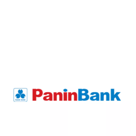
Kelemahan Tabunganku Bank Panin
Sekuritas Saham
Bank Digital
Crypto
Assets Crypto
Exchange
Asuransi
Asuransi Jiwa
Asuransi Kesehatan
Asuransi Syariah