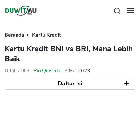
Tabungan
Reksadana
Beranda
Kartu Kredit
Emas
Pengeluaran
Kartu Kredit BNI vs BRI, Mana Lebih
Saham
Asuransi
Baik
Kartu Kredit
Bitcoin
Rencana Keuangan
KPR
Investasi
Ditulis Oleh
Rio Quiserto
6 Mei 2023
Pinjaman
Mengelola keuangan
KTA
Daftar Isi
Kartu Kredit
Pinjaman Online
KTA
Hutang
Apa itu Kartu Kredit BNI
KPR
Kelebihan Kartu Kredit BNI
Kredit Usaha
Kekurangan Kartu Kredit BNI
Apa itu Kartu Kredit BRI
Pinjaman Online
Kelebihan Kartu Kredit BRI
Broker Forex
Kekurangan Kartu Kredit BRI