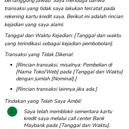
bertanggung jawab. Saya menduga bahwa
transaksi yang tidak saya lakukan tercatat pada
rekening kartu kredit saya. Berikut ini adalah rincian
kejadian yang saya alami:
Tanggal dan Waktu Kejadian: [Tanggal dan waktu
yang terindikasi sebagai kejadian pembobolan].
Transaksi yang Tidak Dikenal:
[Rincian transaksi, misalnya: Pembelian di
[Nama Toko/Web] pada [Tanggal dan Waktu]
dengan jumlah [Nominal].]
[Rincian transaksi lainnya jika ada.]
Tindakan yang Telah Saya Ambil:
Saya telah memblokir sementara kartu
CANCEL
OK
kredit saya melalui call center Bank
Maybank pada [Tanggal dan Waktu].