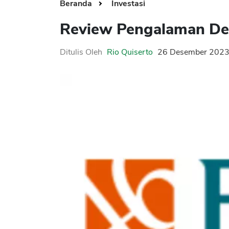
Beranda
Investasi
Review Pengalaman Dep
Ditulis Oleh
Rio Quiserto
26 Desember 202