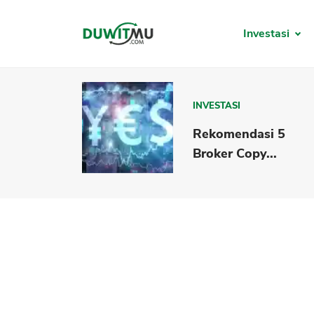
Investasi
INVESTASI
Rekomendasi 5
Broker Copy...