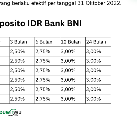
ang berlaku efektif per tanggal 31 Oktober 2022.