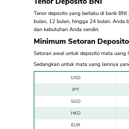
Tenor Deposito BNI
Tenor deposito yang berlaku di bank BNI 
bulan, 12 bulan, hingga 24 bulan. Anda 
dan kebutuhan Anda sendiri.
Minimum Setoran Deposito
Setoran awal untuk deposito mata uang 
Sedangkan untuk mata uang lainnya yang 
USD
JPY
SGD
HKD
EUR