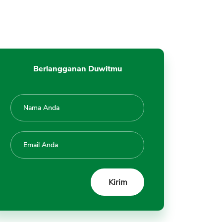
Berlangganan Duwitmu