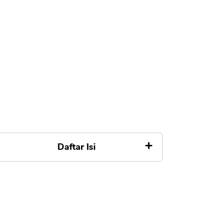
Daftar Isi
Apa itu Deposito BNI
Suku Bunga Deposito IDR Bank
BNI