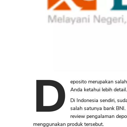
D
eposito merupakan salah
Anda ketahui lebih detail
Di Indonesia sendiri, su
salah satunya bank BNI. 
review pengalaman depos
menggunakan produk tersebut.