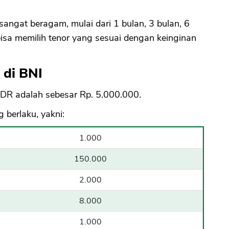
sangat beragam, mulai dari 1 bulan, 3 bulan, 6
CANCEL
OK
bisa memilih tenor yang sesuai dengan keinginan
 di BNI
IDR adalah sebesar Rp. 5.000.000.
berlaku, yakni:
1.000
150.000
2.000
8.000
1.000