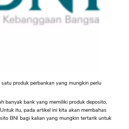
 satu produk perbankan yang mungkin perlu
.
dah banyak bank yang memiliki produk deposito,
Untuk itu, pada artikel ini kita akan membahas
ito BNI bagi kalian yang mungkin tertarik untuk