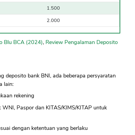
1.500
2.000
o Blu BCA (2024)
,
Review Pengalaman Deposito
ng deposito bank BNI, ada beberapa persyaratan
 lain:
ukaan rekening
ntuk WNI, Paspor dan KITAS/KIMS/KITAP untuk
suai dengan ketentuan yang berlaku