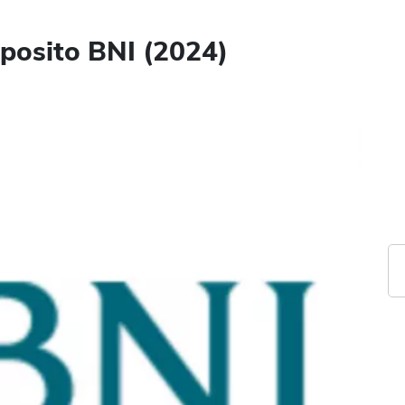
osito BNI (2024)
3