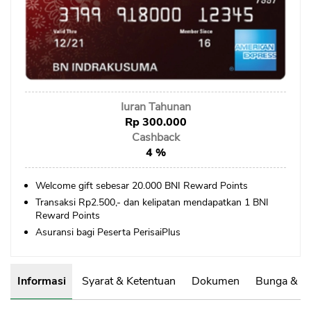
Sekuritas Saham
Bank Digital
Crypto
Assets Crypto
Iuran Tahunan
Exchange
Rp 300.000
Cashback
Asuransi
4 %
Asuransi Jiwa
Welcome gift sebesar 20.000 BNI Reward Points
Asuransi Kesehatan
Transaksi Rp2.500,- dan kelipatan mendapatkan 1 BNI
Asuransi Syariah
Reward Points
Asuransi bagi Peserta PerisaiPlus
Informasi
Syarat & Ketentuan
Dokumen
Bunga & B