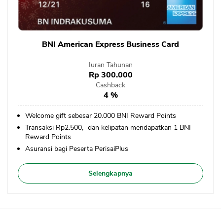
Sekuritas Saham
Bank Digital
Crypto
BNI American Express Business Card
Assets Crypto
Iuran Tahunan
Rp 300.000
Exchange
Cashback
4 %
Asuransi
Welcome gift sebesar 20.000 BNI Reward Points
Asuransi Jiwa
Transaksi Rp2.500,- dan kelipatan mendapatkan 1 BNI
Reward Points
Asuransi Kesehatan
Asuransi bagi Peserta PerisaiPlus
Asuransi Syariah
Selengkapnya