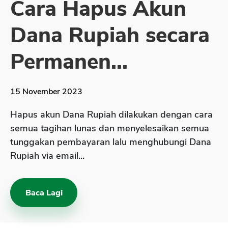
Cara Hapus Akun
Sekuritas Saham
Dana Rupiah secara
Bank Digital
Crypto
Permanen...
Assets Crypto
Exchange
15 November 2023
Asuransi
Hapus akun Dana Rupiah dilakukan dengan cara
Asuransi Jiwa
semua tagihan lunas dan menyelesaikan semua
tunggakan pembayaran lalu menghubungi Dana
Asuransi Kesehatan
Rupiah via email...
Asuransi Syariah
Baca Lagi