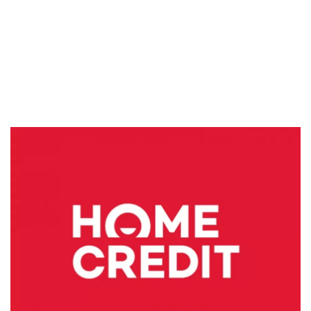
Sekuritas Saham
Bank Digital
Crypto
Assets Crypto
Exchange
Asuransi
Asuransi Jiwa
Asuransi Kesehatan
Asuransi Syariah