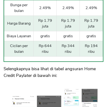
Bunga per
2.49%
2.49%
2.49%
bulan
Rp 1.79
Rp 1.79
Rp 1.79
Harga Barang
juta
juta
juta
Biaya Layanan
gratis
gratis
gratis
Cicilan per
Rp 644
Rp 344
Rp 194
bulan
ribu
ribu
ribu
Selengkapnya bisa lihat di tabel angsuran Home
Credit Paylater di bawah ini: