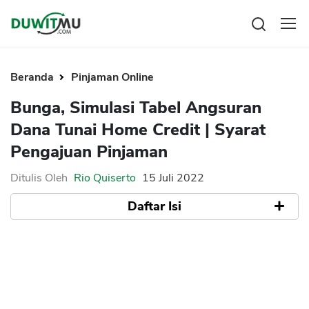
Tabungan
Reksadana
Beranda
Pinjaman Online
Emas
Pengeluaran
Bunga, Simulasi Tabel Angsuran
Saham
Asuransi
Dana Tunai Home Credit | Syarat
Kartu Kredit
Bitcoin
Rencana Keuangan
Pengajuan Pinjaman
KPR
Investasi
Pinjaman
Mengelola keuangan
KTA
Ditulis Oleh
Rio Quiserto
15 Juli 2022
Kartu Kredit
Pinjaman Online
Daftar Isi
KTA
Hutang
KPR
Simulasi Tabel Angsuran Dana Tunai Home
Kredit Usaha
Credit
Suku Bunga Home Credit
Pinjaman Online
Syarat Pengajuan Home Credit
Broker Forex