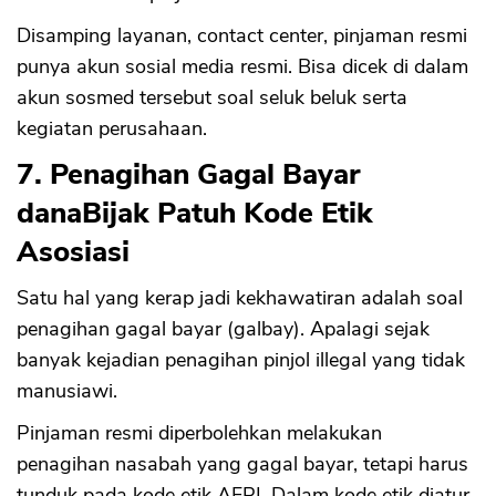
Disamping layanan, contact center, pinjaman resmi
CANCEL
OK
punya akun sosial media resmi. Bisa dicek di dalam
akun sosmed tersebut soal seluk beluk serta
kegiatan perusahaan.
7. Penagihan Gagal Bayar
danaBijak Patuh Kode Etik
Asosiasi
Satu hal yang kerap jadi kekhawatiran adalah soal
penagihan gagal bayar (galbay). Apalagi sejak
banyak kejadian penagihan pinjol illegal yang tidak
manusiawi.
Pinjaman resmi diperbolehkan melakukan
penagihan nasabah yang gagal bayar, tetapi harus
tunduk pada kode etik AFPI. Dalam kode etik diatur