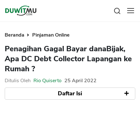
Tabungan
Reksadana
Beranda
Pinjaman Online
Emas
Pengeluaran
Penagihan Gagal Bayar danaBijak,
Saham
Asuransi
Apa DC Debt Collector Lapangan ke
Kartu Kredit
Bitcoin
Rencana Keuangan
Rumah ?
KPR
Investasi
Pinjaman
Mengelola keuangan
KTA
Ditulis Oleh
Rio Quiserto
25 April 2022
Kartu Kredit
Pinjaman Online
Daftar Isi
KTA
Hutang
KPR
1. Collection Gagal Bayar DanaBijak
Kredit Usaha
Pinjaman Online
2. Penyampaian Informasi Cara Bayar
Pinjaman Online
3. Peringatan Warning Letter
Broker Forex