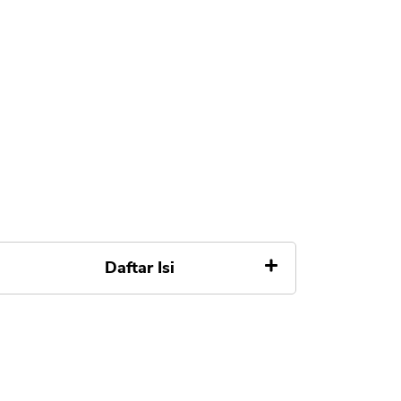
Daftar Isi
1. Hubungi Call Center Layanan
Pelanggan SingaÂ
2. Batasan Kenaikan LimitÂ