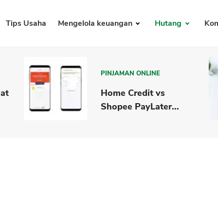
Tips Usaha
Mengelola keuangan
Hutang
Kom
PINJAMAN ONLINE
lat
Home Credit vs
Shopee PayLater...