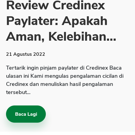
Review Credinex
Sekuritas Saham
Paylater: Apakah
Bank Digital
Crypto
Aman, Kelebihan...
Assets Crypto
Exchange
21 Agustus 2022
Asuransi
Tertarik ingin pinjam paylater di Credinex Baca
Asuransi Jiwa
ulasan ini Kami mengulas pengalaman cicilan di
Credinex dan menuliskan hasil pengalaman
Asuransi Kesehatan
tersebut...
Asuransi Syariah
Baca Lagi