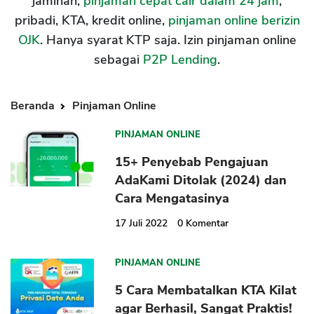
jaminan,
pinjaman cepat cair dalam 24 jam
,
pribadi, KTA, kredit online,
pinjaman online berizin
OJK
. Hanya syarat KTP saja. Izin pinjaman online
sebagai
P2P Lending
.
Beranda
Pinjaman Online
PINJAMAN ONLINE
15+ Penyebab Pengajuan
AdaKami Ditolak (2024) dan
Cara Mengatasinya
17 Juli 2022
0
Komentar
PINJAMAN ONLINE
5 Cara Membatalkan KTA Kilat
agar Berhasil, Sangat Praktis!