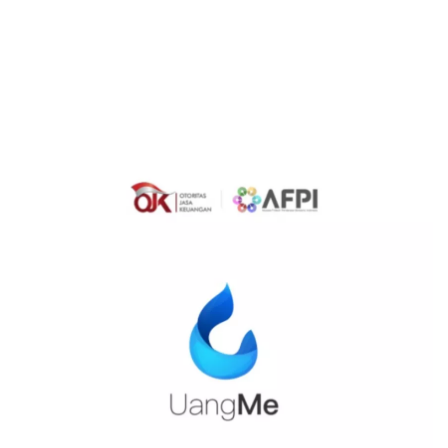
Sekuritas Saham
Bank Digital
Crypto
Assets Crypto
Exchange
Asuransi
Asuransi Jiwa
Asuransi Kesehatan
Asuransi Syariah