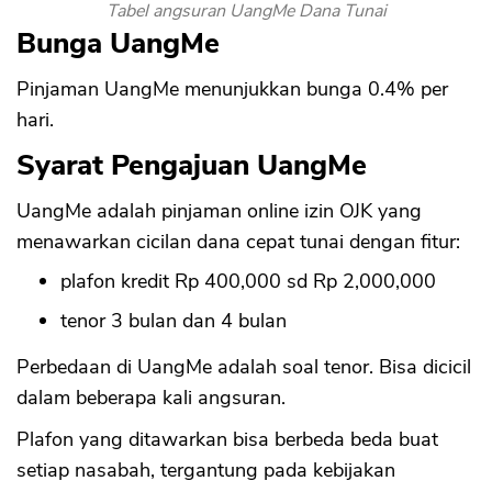
Tabel angsuran UangMe Dana Tunai
Bunga UangMe
Pinjaman UangMe menunjukkan bunga 0.4% per
hari.
Syarat Pengajuan UangMe
UangMe adalah pinjaman online izin OJK yang
menawarkan cicilan dana cepat tunai dengan fitur:
CANCEL
OK
plafon kredit Rp 400,000 sd Rp 2,000,000
tenor 3 bulan dan 4 bulan
Perbedaan di UangMe adalah soal tenor. Bisa dicicil
dalam beberapa kali angsuran.
Plafon yang ditawarkan bisa berbeda beda buat
setiap nasabah, tergantung pada kebijakan