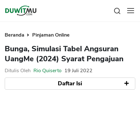
Tabungan
Reksadana
Beranda
Pinjaman Online
Emas
Pengeluaran
Bunga, Simulasi Tabel Angsuran
Saham
Asuransi
UangMe (2024) Syarat Pengajuan
Kartu Kredit
Bitcoin
Rencana Keuangan
KPR
Investasi
Ditulis Oleh
Rio Quiserto
19 Juli 2022
Pinjaman
Mengelola keuangan
KTA
Daftar Isi
Kartu Kredit
Pinjaman Online
KTA
Hutang
Simulasi Tabel Angsuran UangMe 2022
KPR
Bunga UangMe
Kredit Usaha
Syarat Pengajuan UangMe
Pinjaman Online
Broker Forex