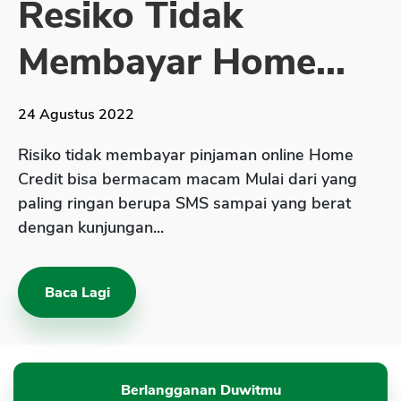
Resiko Tidak
Sekuritas Saham
Membayar Home...
Bank Digital
Crypto
24 Agustus 2022
Assets Crypto
Exchange
Risiko tidak membayar pinjaman online Home
Credit bisa bermacam macam Mulai dari yang
Asuransi
paling ringan berupa SMS sampai yang berat
Asuransi Jiwa
dengan kunjungan...
Asuransi Kesehatan
Asuransi Syariah
Baca Lagi
Berlangganan Duwitmu