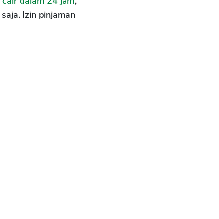
 cair dalam 24 jam
,
saja. Izin pinjaman