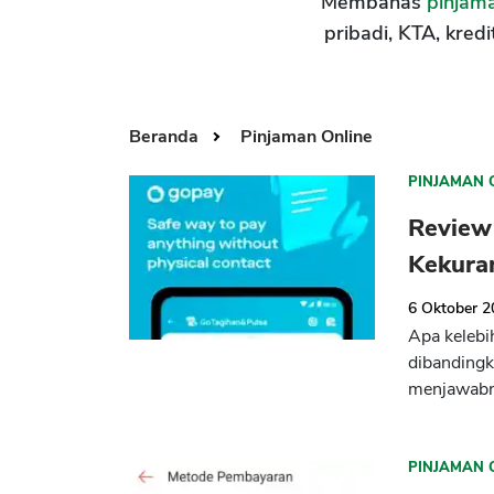
Membahas
pinjama
pribadi, KTA, kredi
Beranda
Pinjaman Online
PINJAMAN 
Review 
Kekura
6 Oktober 
Apa kelebi
dibandingk
menjawabny
PINJAMAN 