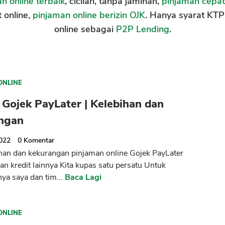
n online terbaik
, cicilan, tanpa jaminan,
pinjaman cepat
t online,
pinjaman online berizin OJK
. Hanya syarat KTP 
online sebagai
P2P Lending
.
ONLINE
Gojek PayLater | Kelebihan dan
ngan
2022
0
Komentar
han dan kekurangan pinjaman online Gojek PayLater
an kredit lainnya Kita kupas satu persatu Untuk
a saya dan tim...
Baca Lagi
ONLINE