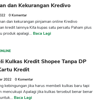
han dan Kekurangan Kredivo
2022
0
Komentar
han dan kekurangan pinjaman online Kredivo
an kredit lainnya Kita kupas satu persatu Paham plus
u produk apalagi...
Baca Lagi
ONLINE
CANCEL
OK
li Kulkas Kredit Shopee Tanpa DP
artu Kredit
er 2022
0
Komentar
ng kebingungan jika harus membeli kulkas baru tapi
m mencukupi Apalagi jika kulkas tersebut benar benar
untuk...
Baca Lagi