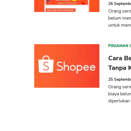
26 Septemb
Orang seri
belum menc
untuk menu
PINJAMAN 
Cara Be
Tanpa K
25 Septemb
Orang seri
biaya belu
diperlukan 