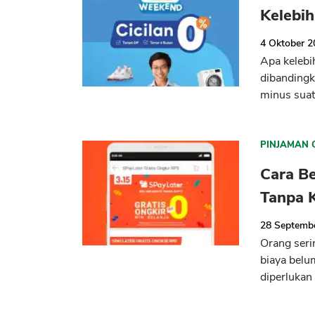
Kelebi
4 Oktober 
Apa kelebi
dibandingk
minus suat
PINJAMAN 
Cara Be
Tanpa K
28 Septemb
Orang seri
biaya belu
diperlukan 