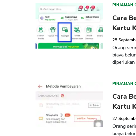
PINJAMAN 
Cara Be
Kartu 
28 Septemb
Orang seri
biaya belu
diperlukan 
PINJAMAN 
Cara Be
Kartu K
27 Septemb
Orang seri
biaya belu