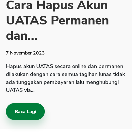
Cara Hapus Akun
Sekuritas Saham
UATAS Permanen
Bank Digital
Crypto
dan...
Assets Crypto
Exchange
7 November 2023
Asuransi
Hapus akun UATAS secara online dan permanen
Asuransi Jiwa
dilakukan dengan cara semua tagihan lunas tidak
ada tunggakan pembayaran lalu menghubungi
Asuransi Kesehatan
UATAS via...
Asuransi Syariah
Baca Lagi