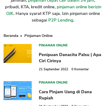
jaminan,
pinjaman cepat cair dalam 24 jam
,
pribadi, KTA, kredit online,
pinjaman online berizin
OJK
. Hanya syarat KTP saja. Izin pinjaman online
sebagai
P2P Lending
.
Beranda
Pinjaman Online
PINJAMAN ONLINE
Penipuan Danacita Palsu | Apa
Ciri Cirinya
21 September 2022
0
Komentar
PINJAMAN ONLINE
Cara Pinjam Uang di Dana
Rupiah