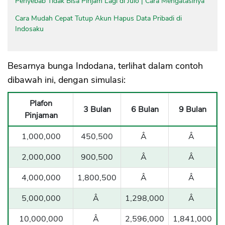
Penyebab Tidak Bisa Pinjam Lagi di Julo | Cara Mengatasinya
Cara Mudah Cepat Tutup Akun Hapus Data Pribadi di
Indosaku
Besarnya bunga Indodana, terlihat dalam contoh
dibawah ini, dengan simulasi:
Plafon
3 Bulan
6 Bulan
9 Bulan
Pinjaman
1,000,000
450,500
Â
Â
2,000,000
900,500
Â
Â
4,000,000
1,800,500
Â
Â
5,000,000
Â
1,298,000
Â
10,000,000
Â
2,596,000
1,841,000