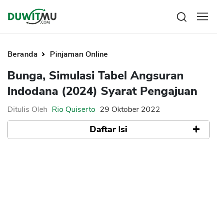
Tabungan
Reksadana
Beranda
Pinjaman Online
Emas
Pengeluaran
Bunga, Simulasi Tabel Angsuran
Saham
Asuransi
Indodana (2024) Syarat Pengajuan
Kartu Kredit
Bitcoin
Rencana Keuangan
KPR
Investasi
Ditulis Oleh
Rio Quiserto
29 Oktober 2022
Pinjaman
Mengelola keuangan
KTA
Daftar Isi
Kartu Kredit
Pinjaman Online
KTA
Hutang
Simulasi Tabel Angsuran Indodana 2022
KPR
Suku Bunga Indodana
Kredit Usaha
Syarat Pengajuan Indodana
Pinjaman Online
Broker Forex