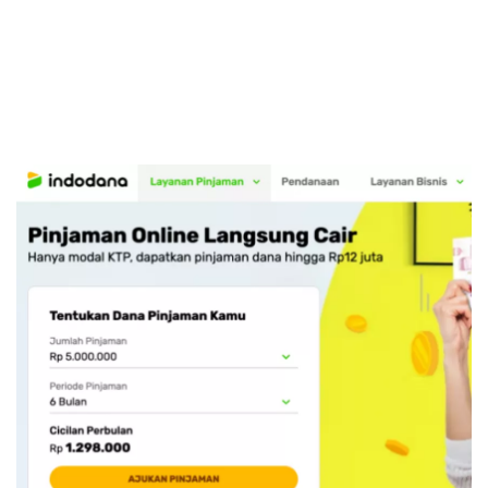
Sekuritas Saham
Bank Digital
Crypto
Assets Crypto
Exchange
Asuransi
Asuransi Jiwa
Asuransi Kesehatan
Asuransi Syariah