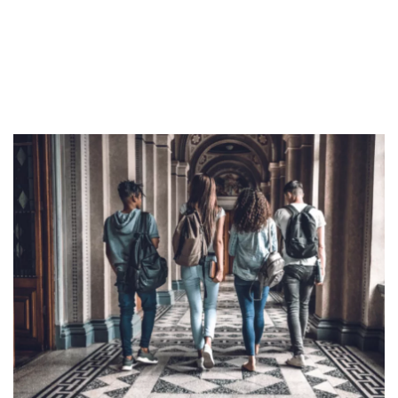
Kesimpulan
Sekuritas Saham
Bank Digital
Crypto
Assets Crypto
Exchange
Asuransi
Asuransi Jiwa
Asuransi Kesehatan
Asuransi Syariah