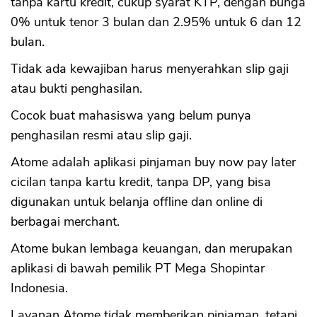
tanpa kartu kredit, cukup syarat KTP, dengan bunga
0% untuk tenor 3 bulan dan 2.95% untuk 6 dan 12
bulan.
CANCEL
OK
Tidak ada kewajiban harus menyerahkan slip gaji
atau bukti penghasilan.
Cocok buat mahasiswa yang belum punya
penghasilan resmi atau slip gaji.
Atome adalah aplikasi pinjaman buy now pay later
cicilan tanpa kartu kredit, tanpa DP, yang bisa
digunakan untuk belanja offline dan online di
berbagai merchant.
Atome bukan lembaga keuangan, dan merupakan
aplikasi di bawah pemilik PT Mega Shopintar
Indonesia.
Layanan Atome tidak memberikan pinjaman, tetapi