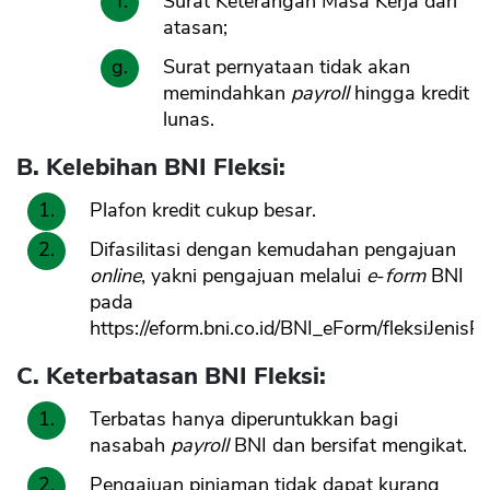
Surat Keterangan Masa Kerja dari
atasan;
Surat pernyataan tidak akan
memindahkan
payroll
hingga kredit
lunas.
B. Kelebihan BNI Fleksi:
Plafon kredit cukup besar.
Difasilitasi dengan kemudahan pengajuan
online
, yakni pengajuan melalui
e
-
form
BNI
pada
https://eform.bni.co.id/BNI_eForm/fleksiJenisP
C. Keterbatasan BNI Fleksi:
Terbatas hanya diperuntukkan bagi
nasabah
payroll
BNI dan bersifat mengikat.
Pengajuan pinjaman tidak dapat kurang