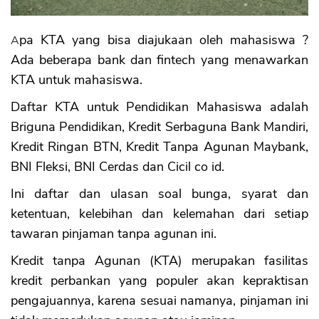
A. Syarat dan Ketentuan BNI Cerdas:
B. Kelebihan BNI Cerdas:
Apa KTA yang bisa diajukaan oleh mahasiswa ?
C. Keterbatasan BNI Cerdas:
Ada beberapa bank dan fintech yang menawarkan
7. Cicil co id Fintech Aplikasi Pinjaman
Online Mahasiswa
KTA untuk mahasiswa.
A. Produk Ditawarkan
Daftar KTA untuk Pendidikan Mahasiswa adalah
B. Kelebihan Cicil
Briguna Pendidikan, Kredit Serbaguna Bank Mandiri,
C. Kelemahan Cicil
Kredit Ringan BTN, Kredit Tanpa Agunan Maybank,
Kesimpulan KTA bagi Mahasiswa
BNI Fleksi, BNI Cerdas dan Cicil co id.
A. Banyak Pilihan Pinjaman untuk
Mahasiswa
Ini daftar dan ulasan soal bunga, syarat dan
B. Mahasiswa harus berusia minimal 21
tahun
ketentuan, kelebihan dan kelemahan dari setiap
C. Mahasiswa harus berstatus karyawan
tawaran pinjaman tanpa agunan ini.
tetap
D. Risiko kredit macet
Kredit tanpa Agunan (KTA) merupakan fasilitas
kredit perbankan yang populer akan kepraktisan
pengajuannya, karena sesuai namanya, pinjaman ini