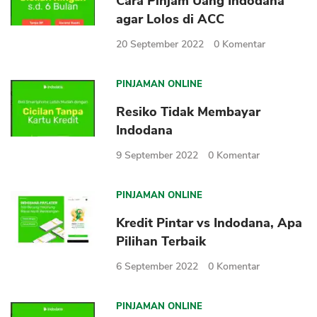
Cara Pinjam Uang Indodana
Sekuritas Saham
agar Lolos di ACC
Bank Digital
20 September 2022
0
Komentar
Crypto
PINJAMAN ONLINE
Assets Crypto
Resiko Tidak Membayar
Exchange
Indodana
Asuransi
9 September 2022
0
Komentar
Asuransi Jiwa
PINJAMAN ONLINE
Asuransi Kesehatan
Asuransi Syariah
Kredit Pintar vs Indodana, Apa
Pilihan Terbaik
6 September 2022
0
Komentar
PINJAMAN ONLINE