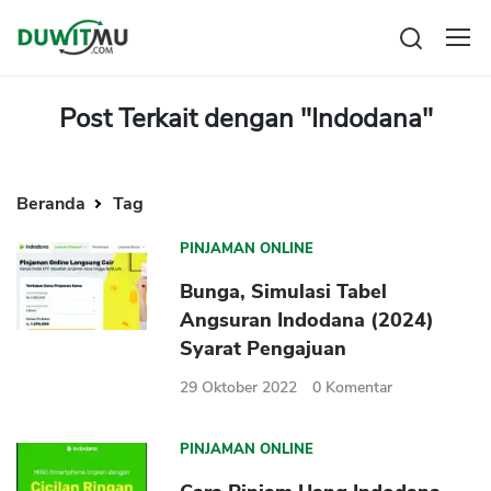
Tabungan
Reksadana
Post Terkait dengan "Indodana"
Emas
Pengeluaran
Saham
Asuransi
Kartu Kredit
Beranda
Tag
Bitcoin
Rencana Keuangan
KPR
Investasi
Pinjaman
PINJAMAN ONLINE
Mengelola keuangan
KTA
Bunga, Simulasi Tabel
Kartu Kredit
Pinjaman Online
Angsuran Indodana (2024)
KTA
Hutang
Syarat Pengajuan
KPR
29 Oktober 2022
0
Komentar
Kredit Usaha
Pinjaman Online
PINJAMAN ONLINE
Broker Forex