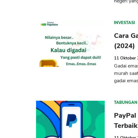
negeri yang
INVESTASI
Cara G
(2024)
11 Oktober
Gadai emas
murah saa
gadai emas
TABUNGAN
PayPal
Terbaik
11 Oktober