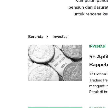
Kumpulan pand
pensiun dan darurat
untuk rencana ke
Beranda
Investasi
INVESTASI
5+ Apli
Bappeb
12 Oktober
Trading Pe
menguntun
Perak di b