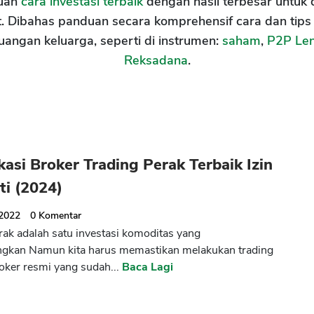
uan
cara investasi terbaik
dengan hasil terbesar untuk 
. Dibahas panduan secara komprehensif cara dan tips
uangan keluarga, seperti di instrumen:
saham
,
P2P Le
Reksadana
.
kasi Broker Trading Perak Terbaik Izin
ti (2024)
 2022
0
Komentar
rak adalah satu investasi komoditas yang
gkan Namun kita harus memastikan melakukan trading
roker resmi yang sudah...
Baca Lagi