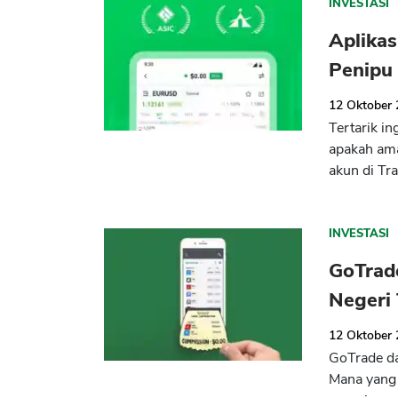
INVESTASI
Aplikas
Penipu
12 Oktober
Tertarik i
apakah am
akun di Tr
INVESTASI
GoTrade
Negeri 
12 Oktober
GoTrade da
Mana yang 