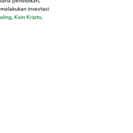
dana pendidikan,
 melakukan investasi
nding
,
Koin Kripto
,