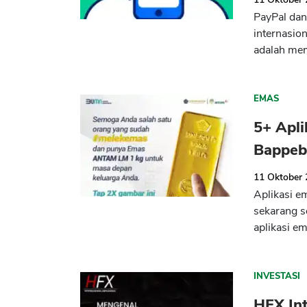
PayPal dan
internasio
adalah memi
EMAS
5+ Apli
Bappeb
11 Oktober
Aplikasi e
sekarang 
aplikasi em
INVESTASI
HFX Int