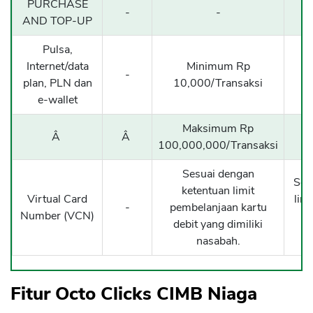
PURCHASE
-
-
AND TOP-UP
Pulsa,
Internet/data
Minimum Rp
-
plan, PLN dan
10,000/Transaksi
e-wallet
Maksimum Rp
Â
Â
100,000,000/Transaksi
Sesuai dengan
Ses
ketentuan limit
Virtual Card
lim
-
pembelanjaan kartu
Number (VCN)
debit yang dimiliki
nasabah.
Fitur Octo Clicks CIMB Niaga