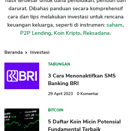
hasil terbesar untuk dana pendidikan, pensiun dan
darurat. Dibahas panduan secara komprehensif
cara dan tips melakukan investasi untuk rencana
keuangan keluarga, seperti di instrumen:
saham
,
P2P Lending
,
Koin Kripto
,
Reksadana
.
Beranda
Investasi
TABUNGAN
3 Cara Menonaktifkan SMS
Banking BRI
29 April 2023
0
Komentar
BITCOIN
5 Daftar Koin Micin Potensial
Fundamental Terbaik