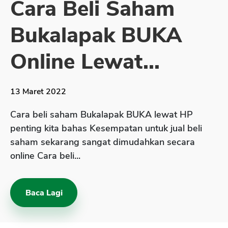
Cara Beli Saham
Sekuritas Saham
Bukalapak BUKA
Bank Digital
Crypto
Online Lewat...
Assets Crypto
Exchange
13 Maret 2022
Asuransi
Cara beli saham Bukalapak BUKA lewat HP
Asuransi Jiwa
penting kita bahas Kesempatan untuk jual beli
saham sekarang sangat dimudahkan secara
Asuransi Kesehatan
online Cara beli...
Asuransi Syariah
Baca Lagi