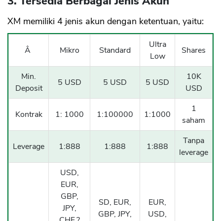
3. Tersedia Berbagai Jenis Akun
XM memiliki 4 jenis akun dengan ketentuan, yaitu:
Ultra
Â
Mikro
Standard
Shares
Low
Min.
10K
5 USD
5 USD
5 USD
Deposit
USD
1
Kontrak
1: 1000
1:100000
1:1000
saham
Tanpa
Leverage
1:888
1:888
1:888
leverage
USD,
EUR,
GBP,
SD, EUR,
EUR,
JPY,
GBP, JPY,
USD,
CHF,?