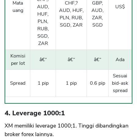
Mata
CHF,?
GBP,
AUD,
US$
uang
AUD, HUF,
AUD,
HUF,
PLN, RUB,
ZAR,
PLN,
SGD, ZAR
SGD
RUB,
SGD,
CANCEL
OK
ZAR
Komisi
â€“
â€“
â€“
Ada
per lot
Sesuai
Spread
1 pip
1 pip
0.6 pip
bid-ask
spread
4. Leverage 1000:1
XM memiliki leverage 1000;1. Tinggi dibandingkan
broker forex lainnya.