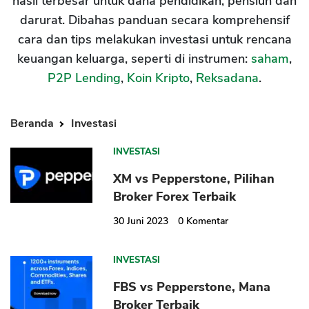
hasil terbesar untuk dana pendidikan, pensiun dan
darurat. Dibahas panduan secara komprehensif
cara dan tips melakukan investasi untuk rencana
keuangan keluarga, seperti di instrumen:
saham
,
P2P Lending
,
Koin Kripto
,
Reksadana
.
Beranda
Investasi
INVESTASI
XM vs Pepperstone, Pilihan
Broker Forex Terbaik
30 Juni 2023
0
Komentar
INVESTASI
FBS vs Pepperstone, Mana
Broker Terbaik