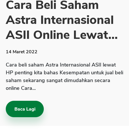
Cara Beli Saham
Sekuritas Saham
Astra Internasional
Bank Digital
Crypto
ASII Online Lewat...
Assets Crypto
Exchange
14 Maret 2022
Asuransi
Cara beli saham Astra Internasional ASII lewat
Asuransi Jiwa
HP penting kita bahas Kesempatan untuk jual beli
saham sekarang sangat dimudahkan secara
Asuransi Kesehatan
online Cara...
Asuransi Syariah
Baca Lagi